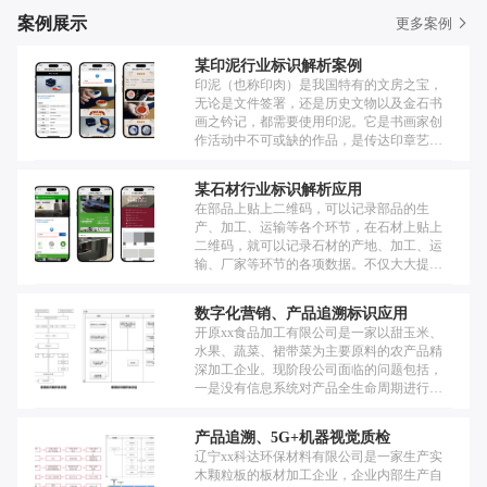
案例展示
更多案例
某印泥行业标识解析案例
印泥（也称印肉）是我国特有的文房之宝，
无论是文件签署，还是历史文物以及金石书
画之钤记，都需要使用印泥。它是书画家创
作活动中不可或缺的作品，是传达印章艺术
的媒介物。
某石材行业标识解析应用
在部品上贴上二维码，可以记录部品的生
产、加工、运输等各个环节，在石材上贴上
二维码，就可以记录石材的产地、加工、运
输、厂家等环节的各项数据。不仅大大提升
了产品质量，也大幅提升了客户对产品质量
的信心。 石材二维码可以被应用于石材设计
数字化营销、产品追溯标识应用
和展示领域。设计师可以在石材样品或者设
开原xx食品加工有限公司是一家以甜玉米、
计图纸上加入二维码，扫描后可以获取更多
水果、蔬菜、裙带菜为主要原料的农产品精
的设计资料、施工图纸等信息，方便客户了
深加工企业。现阶段公司面临的问题包括，
解产品和服务。
一是没有信息系统对产品全生命周期进行数
据采集，实现产品的流程追溯、对生产过程
进行透明化管理，二是公司缺乏有效触达消
产品追溯、5G+机器视觉质检
费者的工具，无法获取消费者的反馈、无法
辽宁xx科达环保材料有限公司是一家生产实
经营私域流量，无法提高消费者的复购率。
木颗粒板的板材加工企业，企业内部生产自