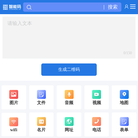
搜索
0
/150
生成二维码
图片
文件
音频
视频
地图
wifi
名片
网址
电话
表单